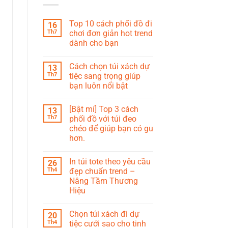
Top 10 cách phối đồ đi
16
Th7
chơi đơn giản hot trend
dành cho bạn
Cách chọn túi xách dự
13
Th7
tiệc sang trọng giúp
bạn luôn nổi bật
[Bật mí] Top 3 cách
13
Th7
phối đồ với túi đeo
chéo để giúp bạn có gu
hơn.
In túi tote theo yêu cầu
26
Th4
đẹp chuẩn trend –
Nâng Tầm Thương
Hiệu
Chọn túi xách đi dự
20
Th4
tiệc cưới sao cho tinh