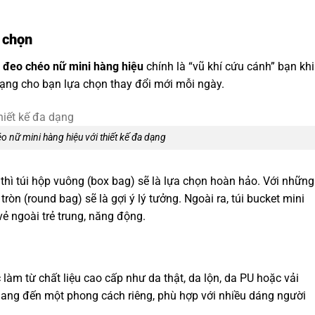
 chọn
i đeo chéo nữ mini hàng hiệu
chính là “vũ khí cứu cánh” bạn khi
 dạng cho bạn lựa chọn thay đổi mới mỗi ngày.
o nữ mini hàng hiệu với thiết kế đa dạng
ế thì túi hộp vuông (box bag) sẽ là lựa chọn hoàn hảo. Với những
tròn (round bag) sẽ là gợi ý lý tưởng. Ngoài ra, túi bucket mini
vẻ ngoài trẻ trung, năng động.
làm từ chất liệu cao cấp như da thật, da lộn, da PU hoặc vải
mang đến một phong cách riêng, phù hợp với nhiều dáng người