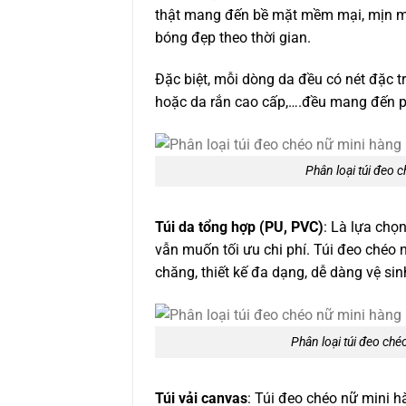
thật mang đến bề mặt mềm mại, mịn mà
bóng đẹp theo thời gian.
Đặc biệt, mỗi dòng da đều có nét đặc t
hoặc da rắn cao cấp,….đều mang đến 
Phân loại túi đeo c
Túi
da tổng hợp
(PU, PVC)
: Là lựa chọ
vẫn muốn tối ưu chi phí. Túi đeo chéo
chăng, thiết kế đa dạng, dễ dàng vệ si
Phân loại túi đeo ché
Túi vải canvas
: Túi đeo chéo nữ mini 