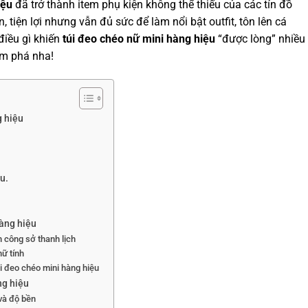
iệu
đã trở thành item phụ kiện không thể thiếu của các tín đồ
n, tiện lợi nhưng vẫn đủ sức để làm nổi bật outfit, tôn lên cá
điều gì khiến
túi đeo chéo nữ mini hàng hiệu
“được lòng” nhiều
m phá nha!
g hiệu
u.
hàng hiệu
h công sở thanh lịch
nữ tính
i đeo chéo mini hàng hiệu
ng hiệu
và độ bền