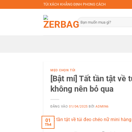
Bỏ
TÚI XÁCH KHẲNG ĐỊNH PHONG CÁCH
qua
nội
Tìm
dung
kiếm:
MẸO CHỌN TÚI
[Bật mí] Tất tần tật về
không nên bỏ qua
ĐĂNG VÀO
01/04/2025
BỞI
ADMIN6
01
Th4