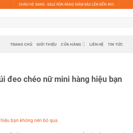
CHÀO HÈ SANG - SALE RỘN RÀNG GIẢM SÂU LÊN ĐẾN 40%
TRANG CHỦ
GIỚI THIỆU
CỬA HÀNG
LIÊN HỆ
TIN TỨC
 túi đeo chéo nữ mini hàng hiệu bạn