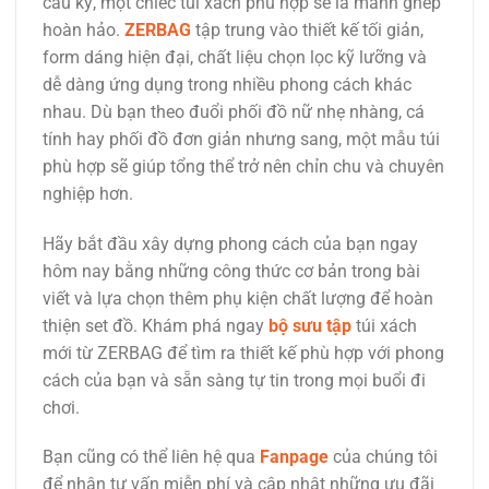
cầu kỳ, một chiếc túi xách phù hợp sẽ là mảnh ghép
hoàn hảo.
ZERBAG
tập trung vào thiết kế tối giản,
form dáng hiện đại, chất liệu chọn lọc kỹ lưỡng và
dễ dàng ứng dụng trong nhiều phong cách khác
nhau. Dù bạn theo đuổi phối đồ nữ nhẹ nhàng, cá
tính hay phối đồ đơn giản nhưng sang, một mẫu túi
phù hợp sẽ giúp tổng thể trở nên chỉn chu và chuyên
nghiệp hơn.
Hãy bắt đầu xây dựng phong cách của bạn ngay
hôm nay bằng những công thức cơ bản trong bài
viết và lựa chọn thêm phụ kiện chất lượng để hoàn
thiện set đồ. Khám phá ngay
bộ sưu tập
túi xách
mới từ ZERBAG để tìm ra thiết kế phù hợp với phong
cách của bạn và sẵn sàng tự tin trong mọi buổi đi
chơi.
Bạn cũng có thể liên hệ qua
Fanpage
của chúng tôi
để nhận tư vấn miễn phí và cập nhật những ưu đãi