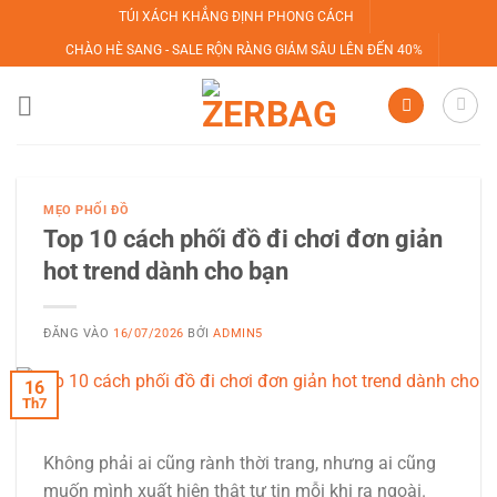
Bỏ
TÚI XÁCH KHẲNG ĐỊNH PHONG CÁCH
qua
CHÀO HÈ SANG - SALE RỘN RÀNG GIẢM SÂU LÊN ĐẾN 40%
nội
dung
MẸO PHỐI ĐỒ
Top 10 cách phối đồ đi chơi đơn giản
hot trend dành cho bạn
ĐĂNG VÀO
16/07/2026
BỞI
ADMIN5
16
Th7
Không phải ai cũng rành thời trang, nhưng ai cũng
muốn mình xuất hiện thật tự tin mỗi khi ra ngoài.