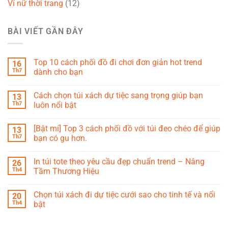
Ví nữ thời trang
(12)
BÀI VIẾT GẦN ĐÂY
Top 10 cách phối đồ đi chơi đơn giản hot trend
16
Th7
dành cho bạn
Cách chọn túi xách dự tiệc sang trọng giúp bạn
13
Th7
luôn nổi bật
[Bật mí] Top 3 cách phối đồ với túi đeo chéo để giúp
13
Th7
bạn có gu hơn.
In túi tote theo yêu cầu đẹp chuẩn trend – Nâng
26
Th4
Tầm Thương Hiệu
Chọn túi xách đi dự tiệc cưới sao cho tinh tế và nổi
20
Th4
bật