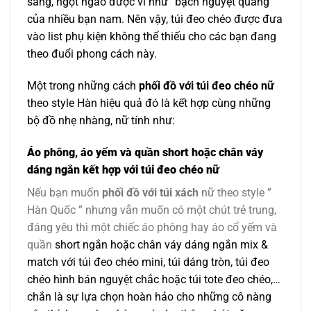
sáng, ngọt ngào được ví như “bạch nguyệt quang”
của nhiều bạn nam. Nên vậy, túi đeo chéo được đưa
vào list phụ kiện không thể thiếu cho các bạn đang
theo đuổi phong cách này.
Một trong những cách
phối đồ với túi đeo chéo nữ
theo style Hàn hiệu quả đó là kết hợp cùng những
bộ đồ nhẹ nhàng, nữ tính như:
Áo phông, áo yếm và quần short hoặc chân váy
dáng ngắn kết hợp với túi đeo chéo nữ
Nếu bạn muốn
phối đồ với túi xách
nữ theo style ”
Hàn Quốc ” nhưng vẫn muốn có một chút trẻ trung,
đáng yêu thì một chiếc áo phông hay áo cổ yếm và
quần
short ngắn hoặc chân váy dáng ngắn mix &
match với túi đeo chéo mini, túi dáng tròn, túi đeo
chéo hình bán nguyệt chắc hoặc túi tote đeo chéo,…
chắn là sự lựa chọn hoàn hảo cho những cô nàng