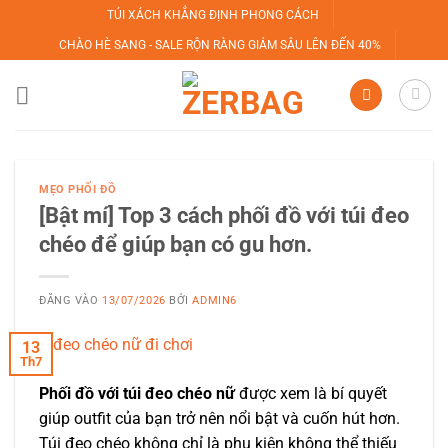
Bỏ
TÚI XÁCH KHẲNG ĐỊNH PHONG CÁCH
qua
CHÀO HÈ SANG - SALE RỘN RÀNG GIẢM SÂU LÊN ĐẾN 40%
nội
dung
MẸO PHỐI ĐỒ
[Bật mí] Top 3 cách phối đồ với túi đeo
chéo để giúp bạn có gu hơn.
ĐĂNG VÀO
13/07/2026
BỞI
ADMIN6
13
Th7
Phối đồ với túi đeo chéo nữ
được xem là bí quyết
giúp outfit của bạn trở nên nổi bật và cuốn hút hơn.
Túi đeo chéo không chỉ là phụ kiện không thể thiếu