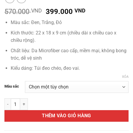
Giá
Giá
570.000
VND
399.000
VND
gốc
hiện
Màu sắc: Đen, Trắng, Đỏ
là:
tại
570.000 VND.
là:
Kích thước: 22 x 18 x 9 cm (chiều dài x chiều cao x
399.000 VND.
chiều rộng).
Chất liệu: Da Microfiber cao cấp, mềm mại, không bong
tróc, dễ vệ sinh
Kiểu dáng: Túi đeo chéo, đeo vai.
XÓA
Màu sắc
Túi xách nữ ZERBAG dáng hộp phong cách Hàn Quốc số lượng
THÊM VÀO GIỎ HÀNG