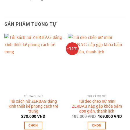
SẢN PHẨM TƯƠNG TỰ
-11%
TÚI XÁCH NỮ
TÚI XÁCH NỮ
Túi xách nữ ZERBAG dáng
Túi đeo chéo nữ mini
xinh thiết kế phong cách trẻ
ZERBAG nắp gập khóa bấm
trung
đơn giản, thanh lịch
Giá
Giá
270.000
VND
189.000
VND
169.000
VND
gốc
hiện
là:
tại
CHỌN
CHỌN
189.000 VND.
là: