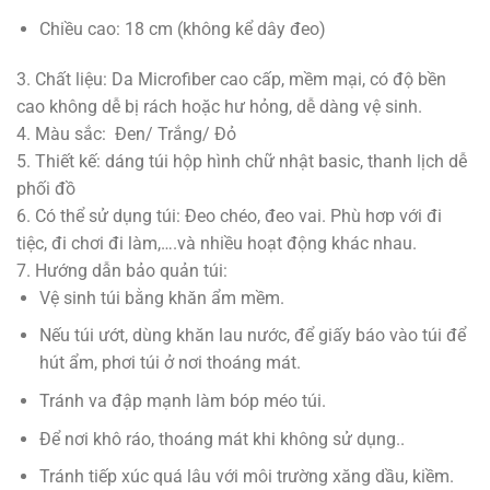
Chiều cao: 18 cm (không kể dây đeo)
3. Chất liệu: Da Microfiber cao cấp, mềm mại, có độ bền
cao không dễ bị rách hoặc hư hỏng, dễ dàng vệ sinh.
4. Màu sắc: Đen/ Trắng/ Đỏ
5. Thiết kế: dáng túi hộp hình chữ nhật basic, thanh lịch dễ
phối đồ
6. Có thể sử dụng túi: Đeo chéo, đeo vai. Phù hơp với đi
tiệc, đi chơi đi làm,….và nhiều hoạt động khác nhau.
7. Hướng dẫn bảo quản túi:
Vệ sinh túi bằng khăn ẩm mềm.
Nếu túi ướt, dùng khăn lau nước, để giấy báo vào túi để
hút ẩm, phơi túi ở nơi thoáng mát.
Tránh va đập mạnh làm bóp méo túi.
Để nơi khô ráo, thoáng mát khi không sử dụng..
Tránh tiếp xúc quá lâu với môi trường xăng dầu, kiềm.