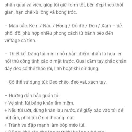
phần quai và viền, giúp túi giữ form tốt, bền đẹp theo thời
gian, hạn chế xù lông và bong tróc.
– Màu sắc: Kem / Nâu / Hồng / Đỏ đô / Đen / Xám – dễ
phối đồ, phù hợp nhiều phong cách từ bánh bèo đến
vintage cá tính.
– Thiết kế: Dáng túi mini nhỏ nhắn, điểm nhấn là hoa len
nổi thủ công tinh xảo ở mặt trước. Quai cầm tay chắc chắn,
dây đeo có thể tháo rời, linh hoạt khi sử dụng.
– Có thể sử dụng túi: Đeo chéo, đeo vai, xách tay.
– Hướng dẫn bảo quản túi:
+ Vệ sinh túi bằng khăn ẩm mềm.
+ Nếu túi ướt, dùng khăn lau nước, để giấy báo vào túi để
hút ẩm, phơi túi ở nơi thoáng mát.
+ Tránh va đập mạnh làm bóp méo túi.