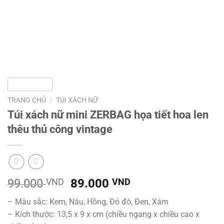
TRANG CHỦ
/
TÚI XÁCH NỮ
Túi xách nữ mini ZERBAG họa tiết hoa len
thêu thủ công vintage
Giá
Giá
99.000
VND
89.000
VND
gốc
hiện
– Màu sắc: Kem, Nâu, Hồng, Đỏ đô, Đen, Xám
là:
tại
– Kích thước: 13,5 x 9 x cm (chiều ngang x chiều cao x
99.000 VND.
là: