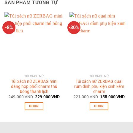
SẢN PHẨM TƯƠNG TỰ
-8%
-30%
TÚI XÁCH NỮ
TÚI XÁCH NỮ
Túi xách nữ ZERBAG mini
Túi xách nữ ZERBAG quai
dáng hộp phối charm thú
rúm đính phụ kiện xinh kèm
bông thanh lịch
charm
Giá
Giá
Giá
Giá
249.000
VND
229.000
VND
221.000
VND
155.000
VND
gốc
hiện
gốc
hiện
là:
tại
là:
tại
CHỌN
CHỌN
249.000 VND.
là:
221.000 VND.
là:
229.000 VND.
155.
Sản
Sản
phẩm
phẩm
này
này
có
có