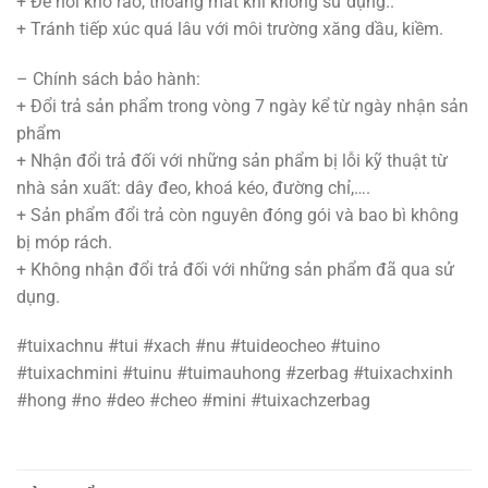
+ Để nơi khô ráo, thoáng mát khi không sử dụng..
+ Tránh tiếp xúc quá lâu với môi trường xăng dầu, kiềm.
– Chính sách bảo hành:
+ Đổi trả sản phẩm trong vòng 7 ngày kể từ ngày nhận sản
phẩm
+ Nhận đổi trả đối với những sản phẩm bị lỗi kỹ thuật từ
nhà sản xuất: dây đeo, khoá kéo, đường chỉ,….
+ Sản phẩm đổi trả còn nguyên đóng gói và bao bì không
bị móp rách.
+ Không nhận đổi trả đối với những sản phẩm đã qua sử
dụng.
#tuixachnu #tui #xach #nu #tuideocheo #tuino
#tuixachmini #tuinu #tuimauhong #zerbag #tuixachxinh
#hong #no #deo #cheo #mini #tuixachzerbag