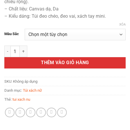
chiều rộng).
89.000 VND.
– Chất liệu: Canvas dạ, Da
– Kiểu dáng: Túi đeo chéo, đeo vai, xách tay mini.
XÓA
Màu Sắc
Túi xách nữ mini ZERBAG họa tiết hoa len thêu thủ công vintage số 
THÊM VÀO GIỎ HÀNG
SKU:
Không áp dụng
Danh mục:
Túi xách nữ
Thẻ:
tui xach nu