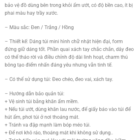
bảo vệ đồ dùng bên trong khỏi ẩm ướt, có độ bền cao, ít bị
phai màu hay trầy xước.
– Màu sắc: Đen / Trắng / Hồng
– Thiết kế: Dáng túi mini hình chữ nhật hiện đại, form
đứng giữ dáng tốt. Phần quai xách tay chắc chắn, dây đeo
có thể tháo rời và điều chỉnh độ dài linh hoạt, charm thú
bông tạo điểm nhấn đáng yêu nhưng vẫn tinh tế.
– Có thể sử dụng túi: Đeo chéo, đeo vai, xách tay.
– Hướng dẫn bảo quản túi:
+ Vệ sinh túi bằng khăn ẩm mềm.
+ Nếu túi ướt, dùng khăn lau nước, để giấy báo vào túi để
hút ẩm, phơi túi ở nơi thoáng mát.
+ Tránh va đập mạnh làm bóp méo túi.
+ Để nơi khô ráo, thoáng mát khi không sử dụng..