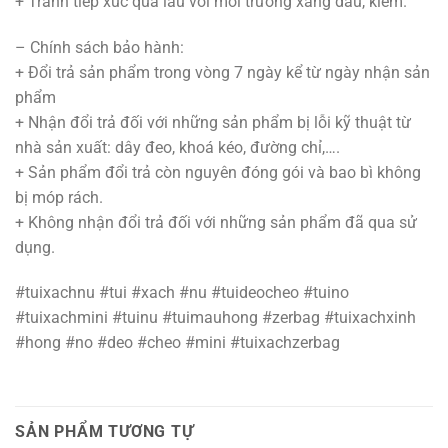
+ Tránh tiếp xúc quá lâu với môi trường xăng dầu, kiềm.
– Chính sách bảo hành:
+ Đổi trả sản phẩm trong vòng 7 ngày kể từ ngày nhận sản
phẩm
+ Nhận đổi trả đối với những sản phẩm bị lỗi kỹ thuật từ
nhà sản xuất: dây đeo, khoá kéo, đường chỉ,….
+ Sản phẩm đổi trả còn nguyên đóng gói và bao bì không
bị móp rách.
+ Không nhận đổi trả đối với những sản phẩm đã qua sử
dụng.
#tuixachnu #tui #xach #nu #tuideocheo #tuino
#tuixachmini #tuinu #tuimauhong #zerbag #tuixachxinh
#hong #no #deo #cheo #mini #tuixachzerbag
SẢN PHẨM TƯƠNG TỰ