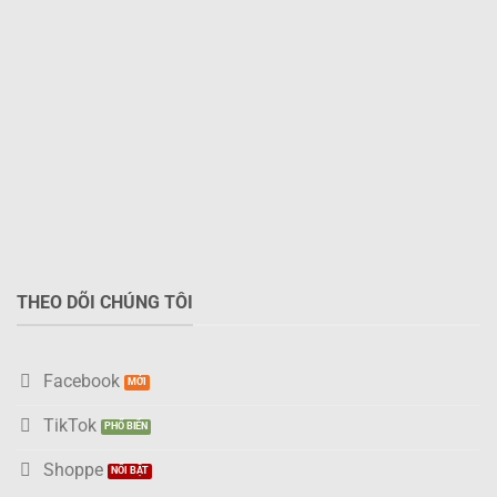
thể.
Các
tùy
chọn
có
thể
được
chọn
trên
trang
sản
phẩm
THEO DÕI CHÚNG TÔI
Facebook
TikTok
Shoppe