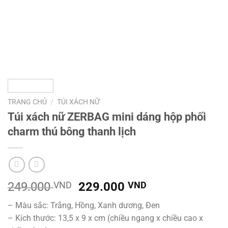
TRANG CHỦ
/
TÚI XÁCH NỮ
Túi xách nữ ZERBAG mini dáng hộp phối
charm thú bông thanh lịch
Giá
Giá
249.000
VND
229.000
VND
gốc
hiện
– Màu sắc: Trắng, Hồng, Xanh dương, Đen
là:
tại
– Kích thước: 13,5 x 9 x cm (chiều ngang x chiều cao x
249.000 VND.
là: