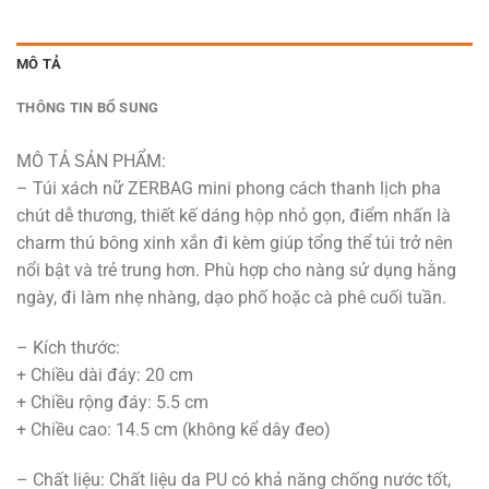
MÔ TẢ
THÔNG TIN BỔ SUNG
MÔ TẢ SẢN PHẨM:
– Túi xách nữ ZERBAG mini phong cách thanh lịch pha
chút dễ thương, thiết kế dáng hộp nhỏ gọn, điểm nhấn là
charm thú bông xinh xắn đi kèm giúp tổng thể túi trở nên
nổi bật và trẻ trung hơn. Phù hợp cho nàng sử dụng hằng
ngày, đi làm nhẹ nhàng, dạo phố hoặc cà phê cuối tuần.
– Kích thước:
+ Chiều dài đáy: 20 cm
+ Chiều rộng đáy: 5.5 cm
+ Chiều cao: 14.5 cm (không kể dây đeo)
– Chất liệu: Chất liệu da PU có khả năng chống nước tốt,