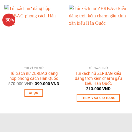
-30%
TÚI XÁCH NỮ
TÚI XÁCH NỮ
Túi xách nữ ZERBAG dáng
Túi xách nữ ZERBAG kiểu
hộp phong cách Hàn Quốc
dáng trơn kèm charm gấu
kiểu Hàn Quốc
Giá
Giá
570.000
VND
399.000
VND
gốc
hiện
213.000
VND
là:
tại
CHỌN
570.000 VND.
là:
THÊM VÀO GIỎ HÀNG
399.000 VND.
Sản
phẩm
này
có
nhiều
biến