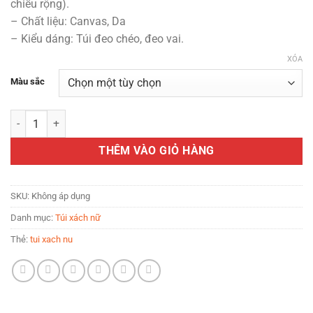
chiều rộng).
229.000 VND.
– Chất liệu: Canvas, Da
– Kiểu dáng: Túi đeo chéo, đeo vai.
XÓA
Màu sắc
Túi xách nữ ZERBAG mini dáng hộp phối charm thú bông thanh lịch s
THÊM VÀO GIỎ HÀNG
SKU:
Không áp dụng
Danh mục:
Túi xách nữ
Thẻ:
tui xach nu