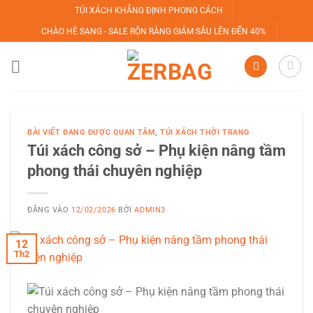
Bỏ
TÚI XÁCH KHẲNG ĐỊNH PHONG CÁCH
qua
CHÀO HÈ SANG - SALE RỘN RÀNG GIẢM SÂU LÊN ĐẾN 40%
nội
dung
BÀI VIẾT ĐANG ĐƯỢC QUAN TÂM
,
TÚI XÁCH THỜI TRANG
Túi xách công sở – Phụ kiện nâng tầm
phong thái chuyên nghiệp
ĐĂNG VÀO
12/02/2026
BỞI
ADMIN3
12
Th2