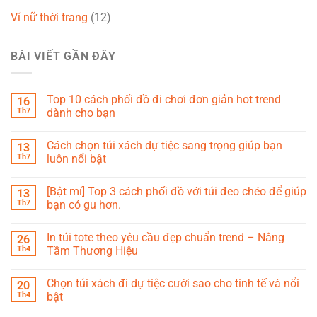
Ví nữ thời trang
(12)
BÀI VIẾT GẦN ĐÂY
Top 10 cách phối đồ đi chơi đơn giản hot trend
16
Th7
dành cho bạn
Cách chọn túi xách dự tiệc sang trọng giúp bạn
13
Th7
luôn nổi bật
[Bật mí] Top 3 cách phối đồ với túi đeo chéo để giúp
13
Th7
bạn có gu hơn.
In túi tote theo yêu cầu đẹp chuẩn trend – Nâng
26
Th4
Tầm Thương Hiệu
Chọn túi xách đi dự tiệc cưới sao cho tinh tế và nổi
20
Th4
bật