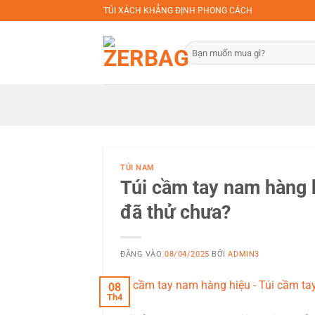
Bỏ
TÚI XÁCH KHẲNG ĐỊNH PHONG CÁCH
qua
nội
Tìm
dung
kiếm:
TÚI NAM
Túi cầm tay nam hàng 
đã thử chưa?
ĐĂNG VÀO
08/04/2025
BỞI
ADMIN3
08
Th4