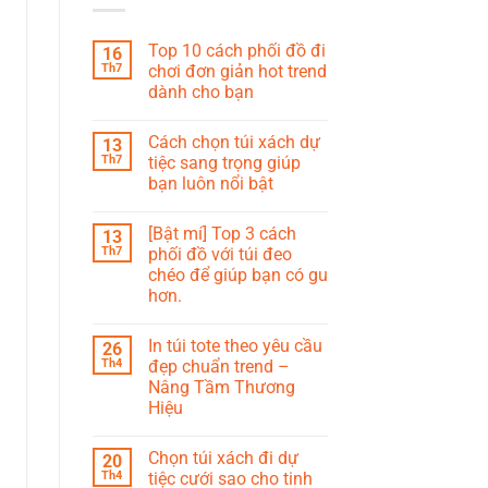
Top 10 cách phối đồ đi
16
Th7
chơi đơn giản hot trend
dành cho bạn
Cách chọn túi xách dự
13
Th7
tiệc sang trọng giúp
bạn luôn nổi bật
[Bật mí] Top 3 cách
13
Th7
phối đồ với túi đeo
chéo để giúp bạn có gu
hơn.
In túi tote theo yêu cầu
26
Th4
đẹp chuẩn trend –
Nâng Tầm Thương
Hiệu
Chọn túi xách đi dự
20
Th4
tiệc cưới sao cho tinh