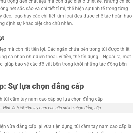
hú trọng đến chất liệu mà còn đặc biệt ở thiết kế. Những chiếc
ng nét sắc sảo và chi tiết tỉ mỉ, thể hiện sự tinh tế trong từng
y đeo, logo hay các chi tiết kim loại đều được chế tác hoàn hảo
g định sự khác biệt cho chủ nhân.
ạt
ẹp mà còn rất tiện lợi. Các ngăn chứa bên trong túi được thiết
ng cá nhân như điện thoại, ví tiền, thẻ tín dụng… Ngoài ra, một
c, giúp bảo vệ các đồ vật bên trong khỏi những tác động bên
p: Sự lựa chọn đẳng cấp
– Hình ảnh túi cầm tay nam cao cấp sự lựa chọn đẳng cấp
n vừa đẳng cấp lại vừa tiện dụng, túi cầm tay nam cao cấp là