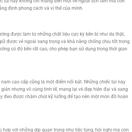
c túi này không chỉ mang đến một vẻ ngoài lịch lãm mà còn
hẳng định phong cách và vị thế của mình.
ờng được làm từ những chất liệu cực kỳ bền bỉ như da thật,
 giữ được vẻ ngoài sang trọng và khả năng chống chịu tốt trong
ường có độ bền rất cao, cho phép bạn sử dụng trong thời gian
ay nam cao cấp cũng là một điểm nổi bật. Những chiếc túi này
 giản nhưng vô cùng tinh tế, mang lại vẻ đẹp hiện đại và sang
à dây đeo được chăm chút kỹ lưỡng để tạo nên một món đồ hoàn
 hợp với những dịp quan trọng như tiệc tùng, hội nghị mà còn