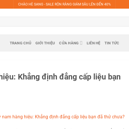
CHÀO HÈ SANG - SALE RỘN RÀNG GIẢM SÂU LÊN ĐẾN 40%
TRANG CHỦ
GIỚI THIỆU
CỬA HÀNG
LIÊN HỆ
TIN TỨC
hiệu: Khẳng định đẳng cấp liệu bạn