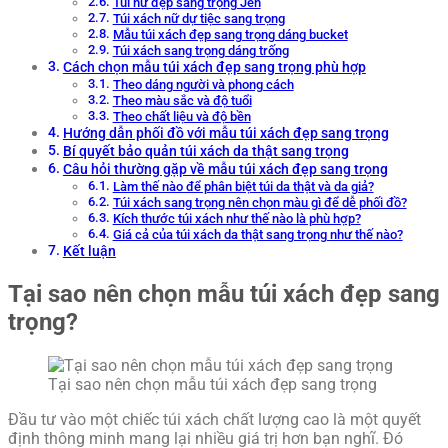
Túi nữ đẹp sang trọng Jen
Túi xách nữ dự tiệc sang trọng
Mẫu túi xách đẹp sang trọng dáng bucket
Túi xách sang trọng dáng trống
Cách chọn mẫu túi xách đẹp sang trọng phù hợp
Theo dáng người và phong cách
Theo màu sắc và độ tuổi
Theo chất liệu và độ bền
Hướng dẫn phối đồ với mẫu túi xách đẹp sang trọng
Bí quyết bảo quản túi xách da thật sang trọng
Câu hỏi thường gặp về mẫu túi xách đẹp sang trọng
Làm thế nào để phân biệt túi da thật và da giả?
Túi xách sang trọng nên chọn màu gì để dễ phối đồ?
Kích thước túi xách như thế nào là phù hợp?
Giá cả của túi xách da thật sang trọng như thế nào?
Kết luận
Tại sao nên chọn mẫu túi xách đẹp sang
trọng?
Tại sao nên chọn mẫu túi xách đẹp sang trọng
Đầu tư vào một chiếc túi xách chất lượng cao là một quyết
định thông minh mang lại nhiều giá trị hơn bạn nghĩ. Đó