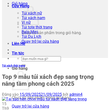
Giỏ hàng
Cửa Hàng
Túi xách nữ
Túi xách nam
Ví nữ
Túi tote thời trang
Balo Mini
Chưa có sản phẩm trong giỏ hàng.
Túi Du Lịch
Quay trở lại cửa hàng
Liên Hệ
Tin tức
Tìm
kiếm:
Túi xách thời trang
Giỏ hàng
Top 9 mẫu túi xách đẹp sang trọng
nâng tầm phong cách 2025
Đăng vào
15/09/2025
21/09/2025
bởi
admin4
Chưa có sản phẩm trong giỏ hàng.
15
Quay trở lại cửa hàng
Th9