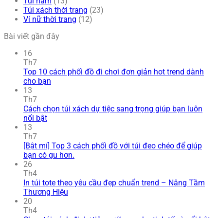
Túi nam
(13)
Túi xách thời trang
(23)
Ví nữ thời trang
(12)
Bài viết gần đây
16
Th7
Top 10 cách phối đồ đi chơi đơn giản hot trend dành
cho bạn
13
Th7
Cách chọn túi xách dự tiệc sang trọng giúp bạn luôn
nổi bật
13
Th7
[Bật mí] Top 3 cách phối đồ với túi đeo chéo để giúp
bạn có gu hơn.
26
Th4
In túi tote theo yêu cầu đẹp chuẩn trend – Nâng Tầm
Thương Hiệu
20
Th4