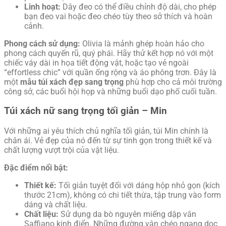
Linh hoạt:
Dây đeo có thể điều chỉnh độ dài, cho phép
bạn đeo vai hoặc đeo chéo tùy theo sở thích và hoàn
cảnh.
Phong cách sử dụng:
Olivia là mảnh ghép hoàn hảo cho
phong cách quyến rũ, quý phái. Hãy thử kết hợp nó với một
chiếc váy dài in họa tiết động vật, hoặc tạo vẻ ngoài
“effortless chic” với quần ống rộng và áo phông trơn. Đây là
một
mẫu túi xách đẹp sang trọng
phù hợp cho cả môi trường
công sở, các buổi hội họp và những buổi dạo phố cuối tuần.
Túi xách nữ sang trọng tối giản – Min
Với những ai yêu thích chủ nghĩa tối giản, túi Min chính là
chân ái. Vẻ đẹp của nó đến từ sự tinh gọn trong thiết kế và
chất lượng vượt trội của vật liệu.
Đặc điểm nổi bật:
Thiết kế:
Tối giản tuyệt đối với dáng hộp nhỏ gọn (kích
thước 21cm), không có chi tiết thừa, tập trung vào form
dáng và chất liệu.
Chất liệu:
Sử dụng da bò nguyên miếng dập vân
Saffiano kinh điển. Những đường vân chéo ngang dọc