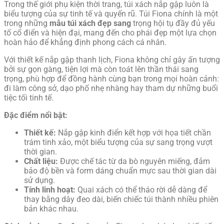
Trong thế giới phụ kiện thời trang, túi xách nắp gập luôn là
biểu tượng của sự tinh tế và quyến rũ. Túi Fiona chính là một
trong những
mẫu túi xách đẹp sang
trọng hội tụ đầy đủ yếu
tố cổ điển và hiện đại, mang đến cho phái đẹp một lựa chọn
hoàn hảo để khẳng định phong cách cá nhân.
Với thiết kế nắp gập thanh lịch, Fiona không chỉ gây ấn tượng
bởi sự gọn gàng, tiện lợi mà còn toát lên thần thái sang
trọng, phù hợp để đồng hành cùng bạn trong mọi hoàn cảnh:
đi làm công sở, dạo phố nhẹ nhàng hay tham dự những buổi
tiệc tối tinh tế.
Đặc điểm nổi bật:
Thiết kế:
Nắp gập kinh điển kết hợp với họa tiết chần
trám tinh xảo, một biểu tượng của sự sang trọng vượt
thời gian.
Chất liệu:
Được chế tác từ da bò nguyên miếng, đảm
bảo độ bền và form dáng chuẩn mực sau thời gian dài
sử dụng.
Tính linh hoạt:
Quai xách có thể tháo rời dễ dàng để
thay bằng dây đeo dài, biến chiếc túi thành nhiều phiên
bản khác nhau.