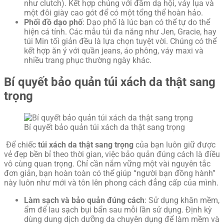
như clutch). Kết hợp chúng với đầm dạ hội, váy lụa và
một đôi giày cao gót để có một tổng thể hoàn hảo.
Phối đồ dạo phố
: Dạo phố là lúc bạn có thể tự do thể
hiện cá tính. Các mẫu túi đa năng như Jen, Gracie, hay
túi Min tối giản đều là lựa chọn tuyệt vời. Chúng có thể
kết hợp ăn ý với quần jeans, áo phông, váy maxi và
nhiều trang phục thường ngày khác.
Bí quyết bảo quản túi xách da thật sang
trọng
Bí quyết bảo quản túi xách da thật sang trọng
Để chiếc
túi xách da thật sang trọng
của bạn luôn giữ được
vẻ đẹp bền bỉ theo thời gian, việc bảo quản đúng cách là điều
vô cùng quan trọng. Chỉ cần nắm vững một vài nguyên tắc
đơn giản, bạn hoàn toàn có thể giúp “người bạn đồng hành”
này luôn như mới và tôn lên phong cách đẳng cấp của mình.
Làm sạch và bảo quản đúng cách
: Sử dụng khăn mềm,
ẩm để lau sạch bụi bẩn sau mỗi lần sử dụng. Định kỳ
dùng dung dịch dưỡng da chuyên dụng để làm mềm và