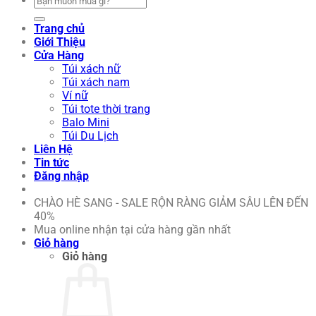
kiếm:
Trang chủ
Giới Thiệu
Cửa Hàng
Túi xách nữ
Túi xách nam
Ví nữ
Túi tote thời trang
Balo Mini
Túi Du Lịch
Liên Hệ
Tin tức
Đăng nhập
CHÀO HÈ SANG - SALE RỘN RÀNG GIẢM SÂU LÊN ĐẾN
40%
Mua online nhận tại cửa hàng gần nhất
Giỏ hàng
Giỏ hàng