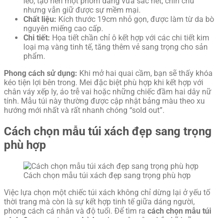
léo, tạo nên một phom dáng vừa sắc nét, chỉn chu
nhưng vẫn giữ được sự mềm mại.
Chất liệu:
Kích thước 19cm nhỏ gọn, được làm từ da bò
nguyên miếng cao cấp.
Chi tiết:
Họa tiết chần chỉ ô kết hợp với các chi tiết kim
loại mạ vàng tinh tế, tăng thêm vẻ sang trọng cho sản
phẩm.
Phong cách sử dụng:
Khi mở hai quai cầm, bạn sẽ thấy khóa
kéo tiện lợi bên trong. Mei đặc biệt phù hợp khi kết hợp với
chân váy xếp ly, áo trễ vai hoặc những chiếc đầm hai dây nữ
tính. Mẫu túi này thường được cập nhật bảng màu theo xu
hướng mới nhất và rất nhanh chóng “sold out”.
Cách chọn mẫu túi xách đẹp sang trọng
phù hợp
Cách chọn mẫu túi xách đẹp sang trọng phù hợp
Việc lựa chọn một chiếc túi xách không chỉ dừng lại ở yếu tố
thời trang mà còn là sự kết hợp tinh tế giữa dáng người,
phong cách cá nhân và độ tuổi. Để tìm ra
cách chọn mẫu túi