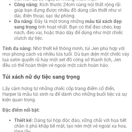
Công năng:
Kích thước 24cm cùng nội thất rộng rãi
giúp bạn đựng được nhiều đồ dùng cần thiết như ví
dài, điện thoại, sạc dự phòng.
Đa năng:
Đây là một trong những
mẫu túi xách đẹp
sang trọng
linh hoạt nhất. Bạn có thể đeo chéo, kẹp
nách, đeo vai, hoặc tháo dây để dùng như một chiếc
clutch dự tiệc.
Tính đa năng:
Nhờ thiết kế thông minh, túi Jen phù hợp với
mọi phong cách và nhiều lứa tuổi. Dù bạn diện một chiếc váy
lụa satin quyến rũ hay một set đồ công sở thanh lịch, Jen
đều có thể hoàn thiện vẻ ngoài một cách hoàn hảo.
Túi xách nữ dự tiệc sang trọng
Lấy cảm hứng từ những chiếc cốp trang điểm cổ điển,
Harper là mẫu túi sinh ra để dành cho những buổi tiệc và sự
kiện quan trọng.
Đặc điểm nổi bật:
Thiết kế:
Dáng túi hộp độc đáo, vững chãi với họa tiết
chần ô phủ khắp bề mặt, tạo nên một vẻ ngoài xa hoa,
lộng lẫy.