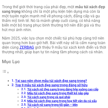
Trong thế giới thời trang của phái đẹp, một
mẫu túi xách đẹp
sang trọng
không chỉ là một phụ kiện tiện dụng mà còn là
một tuyên ngôn mạnh mẽ về phong cách, đẳng cấp và gu
thẩm mỹ tinh tế. Nó là mảnh ghép cuối cùng, có khả năng
biến một bộ trang phục bình thường trở nên đắt giá và thu
hút mọi ánh nhìn.
Năm 2025, việc lựa chọn một chiếc túi phù hợp càng trở nên
quan trọng hơn bao giờ hết. Bài viết này sẽ là cẩm nang toàn
diện cùng
ZERBAG
giới thiệu 9 mẫu túi xách kinh điển và thời
thượng nhất, giúp bạn tự tin nâng tầm phong cách cá nhân.
Mục Lục
Tại sao nên chọn mẫu túi xách đẹp sang trọng?
Top 9 mẫu túi xách đẹp sang trọng đáng sở hữu
Túi xách nữ đẹp sang trọng dáng hộp vuông cao cấp
Mẫu túi xách đẹp sang trọng thiết kế nắp gập
Túi xách sang trọng và quý phái
Mẫu túi xách đẹp sang trọng hoạ tiết vân da cá sấu
Túi xách nữ sang trọng tối giản – Min