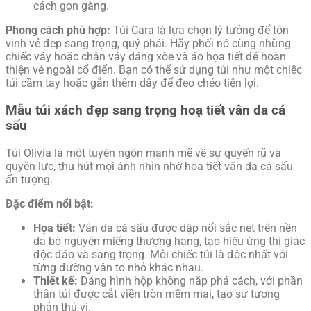
cách gọn gàng.
Phong cách phù hợp:
Túi Cara là lựa chọn lý tưởng để tôn
vinh vẻ đẹp sang trọng, quý phái. Hãy phối nó cùng những
chiếc váy hoặc chân váy dáng xòe và áo họa tiết để hoàn
thiện vẻ ngoài cổ điển. Bạn có thể sử dụng túi như một chiếc
túi cầm tay hoặc gắn thêm dây để đeo chéo tiện lợi.
Mẫu túi xách đẹp sang trọng hoạ tiết vân da cá
sấu
Túi Olivia là một tuyên ngôn mạnh mẽ về sự quyến rũ và
quyền lực, thu hút mọi ánh nhìn nhờ họa tiết vân da cá sấu
ấn tượng.
Đặc điểm nổi bật:
Họa tiết:
Vân da cá sấu được dập nổi sắc nét trên nền
da bò nguyên miếng thượng hạng, tạo hiệu ứng thị giác
độc đáo và sang trọng. Mỗi chiếc túi là độc nhất với
từng đường vân to nhỏ khác nhau.
Thiết kế:
Dáng hình hộp không nắp phá cách, với phần
thân túi được cắt viền tròn mềm mại, tạo sự tương
phản thú vị.