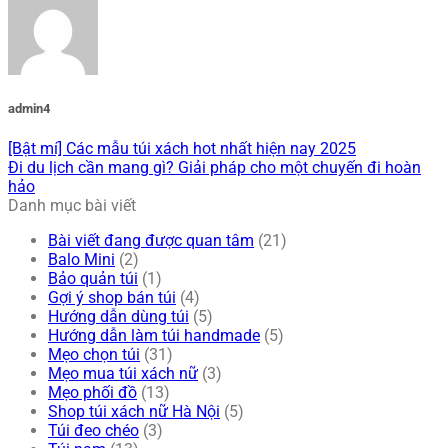
admin4
[Bật mí] Các mẫu túi xách hot nhất hiện nay 2025
Đi du lịch cần mang gì? Giải pháp cho một chuyến đi hoàn
hảo
Danh mục bài viết
Bài viết đang được quan tâm
(21)
Balo Mini
(2)
Bảo quản túi
(1)
Gợi ý shop bán túi
(4)
Hướng dẫn dùng túi
(5)
Hướng dẫn làm túi handmade
(5)
Mẹo chọn túi
(31)
Mẹo mua túi xách nữ
(3)
Mẹo phối đồ
(13)
Shop túi xách nữ Hà Nội
(5)
Túi đeo chéo
(3)