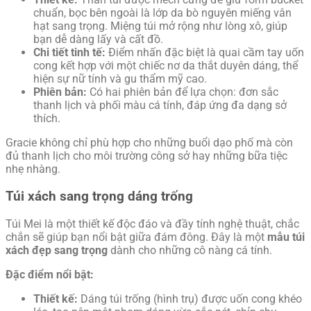
chuẩn, bọc bên ngoài là lớp da bò nguyên miếng vân
hạt sang trọng. Miệng túi mở rộng như lòng xô, giúp
bạn dễ dàng lấy và cất đồ.
Chi tiết tinh tế:
Điểm nhấn đặc biệt là quai cầm tay uốn
cong kết hợp với một chiếc nơ da thắt duyên dáng, thể
hiện sự nữ tính và gu thẩm mỹ cao.
Phiên bản:
Có hai phiên bản để lựa chọn: đơn sắc
thanh lịch và phối màu cá tính, đáp ứng đa dạng sở
thích.
Gracie không chỉ phù hợp cho những buổi dạo phố mà còn
đủ thanh lịch cho môi trường công sở hay những bữa tiệc
nhẹ nhàng.
Túi xách sang trọng dáng trống
Túi Mei là một thiết kế độc đáo và đầy tính nghệ thuật, chắc
chắn sẽ giúp bạn nổi bật giữa đám đông. Đây là một
mẫu túi
xách đẹp sang trọng
dành cho những cô nàng cá tính.
Đặc điểm nổi bật:
Thiết kế:
Dáng túi trống (hình trụ) được uốn cong khéo