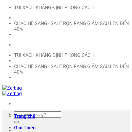
Bỏ
TÚI XÁCH KHẲNG ĐỊNH PHONG CÁCH
qua
nội
CHÀO HÈ SANG - SALE RỘN RÀNG GIẢM SÂU LÊN ĐẾN
dung
40%
TÚI XÁCH KHẲNG ĐỊNH PHONG CÁCH
CHÀO HÈ SANG - SALE RỘN RÀNG GIẢM SÂU LÊN ĐẾN
40%
Tìm
Trang chủ
kiếm:
Giới Thiệu