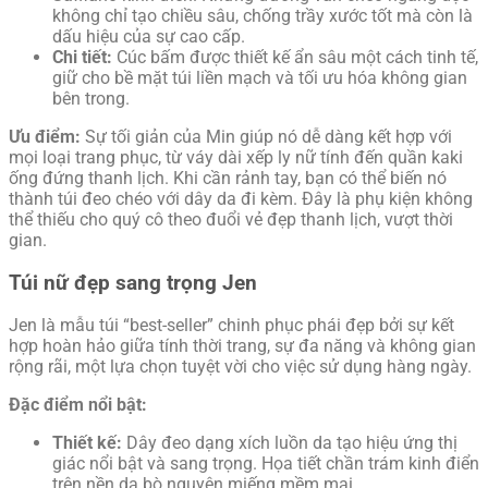
không chỉ tạo chiều sâu, chống trầy xước tốt mà còn là
dấu hiệu của sự cao cấp.
Chi tiết:
Cúc bấm được thiết kế ẩn sâu một cách tinh tế,
giữ cho bề mặt túi liền mạch và tối ưu hóa không gian
bên trong.
Ưu điểm:
Sự tối giản của Min giúp nó dễ dàng kết hợp với
mọi loại trang phục, từ váy dài xếp ly nữ tính đến quần kaki
ống đứng thanh lịch. Khi cần rảnh tay, bạn có thể biến nó
thành túi đeo chéo với dây da đi kèm. Đây là phụ kiện không
thể thiếu cho quý cô theo đuổi vẻ đẹp thanh lịch, vượt thời
gian.
Túi nữ đẹp sang trọng Jen
Jen là mẫu túi “best-seller” chinh phục phái đẹp bởi sự kết
hợp hoàn hảo giữa tính thời trang, sự đa năng và không gian
rộng rãi, một lựa chọn tuyệt vời cho việc sử dụng hàng ngày.
Đặc điểm nổi bật:
Thiết kế:
Dây đeo dạng xích luồn da tạo hiệu ứng thị
giác nổi bật và sang trọng. Họa tiết chần trám kinh điển
trên nền da bò nguyên miếng mềm mại.