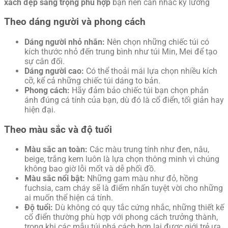
xách đẹp sang trọng phù hợp
bạn nên cân nhắc kỹ lưỡng
Theo dáng người và phong cách
Dáng người nhỏ nhắn:
Nên chọn những chiếc túi có
kích thước nhỏ đến trung bình như túi Min, Mei để tạo
sự cân đối.
Dáng người cao:
Có thể thoải mái lựa chọn nhiều kích
cỡ, kể cả những chiếc túi dáng to bản.
Phong cách:
Hãy đảm bảo chiếc túi bạn chọn phản
ánh đúng cá tính của bạn, dù đó là cổ điển, tối giản hay
hiện đại.
Theo màu sắc và độ tuổi
Màu sắc an toàn:
Các màu trung tính như đen, nâu,
beige, trắng kem luôn là lựa chọn thông minh vì chúng
không bao giờ lỗi mốt và dễ phối đồ.
Màu sắc nổi bật:
Những gam màu như đỏ, hồng
fuchsia, cam cháy sẽ là điểm nhấn tuyệt vời cho những
ai muốn thể hiện cá tính.
Độ tuổi:
Dù không có quy tắc cứng nhắc, những thiết kế
cổ điển thường phù hợp với phong cách trưởng thành,
trong khi các mẫu túi phá cách hơn lại được giới trẻ ưa