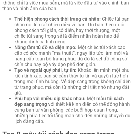
không chỉ là việc mua sắm, mà là việc đầu tư vào chính bản
thân và hình ảnh của bạn.
Thể hiện phong cách thời trang cá nhân:
Chiếc túi bạn
chọn nói lên rất nhiều điều về bạn. Dù bạn theo đuổi
phong cách tối giản, cổ điển, hay thời thượng, một
chiếc túi sang trọng sẽ là điểm nhấn hoàn hảo để
khẳng định cá tính riêng.
Nâng tầm tủ đồ và diện mạo:
Một chiếc túi xách cao
cấp có sức mạnh “ma thuật”, ngay lập tức làm mới và
nâng cấp toàn bộ trang phục, dù đó là set đồ công sở
chỉn chu hay bộ váy dạo phố đơn giản.
Tạo vẻ ngoài quý phái, tự tin:
Khoác lên mình một phụ
kiện tinh xảo, bạn sẽ cảm thấy tự tin và quyền lực hơn
trong mọi tình huống. Vẻ đẹp sang trọng không chỉ đến
từ trang phục, mà còn từ những chi tiết nhỏ nhưng đắt
giá.
Phù hợp với nhiều dịp khác nhau:
Một
mẫu túi xách
đẹp sang trọng
với thiết kế kinh điển có thể đồng hành
cùng bạn từ văn phòng, các buổi họp quan trọng,
những bữa tiệc tối lãng mạn cho đến những chuyến du
lịch đẳng cấp.