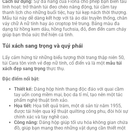
Cách sử dụng:
Sự đa năng của Fiona cho phép bạn biến tấu
linh hoạt: trở thành túi đeo chéo năng động, túi cầm tay
thanh lịch cho những buổi tiệc, hay túi kẹp nách thời thượng.
Mẫu túi này dễ dàng kết hợp với tà áo dài truyền thống, chân
váy chữ A nữ tính hay áo croptop trẻ trung. Bảng màu đa
dạng từ hồng kem dâu, hồng fuchsia, đỏ, đen đến cam cháy
giúp bạn thỏa sức thể hiện cá tính.
Túi xách sang trọng và quý phái
Lấy cảm hứng từ những biểu tượng thời trang thập niên 50,
túi Cara tôn vinh vẻ đẹp nữ tính, cổ điển và là một
mẫu túi
xách đẹp sang trọng
thực thụ.
Đặc điểm nổi bật:
Thiết kế:
Dáng hộp hình thang độc đáo với quai cầm
tay uốn cong mềm mại, bọc da tỉ mỉ, tạo nên một tác
phẩm nghệ thuật tinh xảo.
Họa tiết:
Họa tiết quả trám, một di sản từ năm 1955,
được tái hiện qua kỹ thuật quilting công phu, đòi hỏi sự
chính xác và tay nghề cao.
Công năng:
Dáng hộp giúp tối ưu hóa không gian chứa
đồ, giúp bạn mang theo những vật dụng cần thiết một