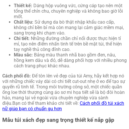
Thiết kế:
Dáng hộp vuông vức, cứng cáp tạo nên một
tổng thể chỉn chu, chuyên nghiệp và không bao giờ lỗi
mốt.
Chất liệu:
Sử dụng da bò thật nhập khẩu cao cấp,
không chỉ bền bỉ mà còn mang lại cảm giác mềm mại,
sang trọng khi chạm vào.
Chi tiết:
Những đường chần chỉ nổi được thực hiện tỉ
mỉ, tạo nên điểm nhấn tinh tế trên bề mặt túi, thể hiện
tay nghề thủ công đỉnh cao.
Màu sắc:
Bảng màu thanh nhã bao gồm đen, nâu,
hồng kem dâu và đỏ, dễ dàng phối hợp với nhiều phong
cách trang phục khác nhau.
Cách phối đồ:
Để tôn lên vẻ đẹp của túi Amy, hãy kết hợp nó
với những chiếc váy dài có chi tiết cut-out nhẹ ở eo để tạo sự
quyến rũ tinh tế. Trong môi trường công sở, một chiếc quần
ống loe thời thượng cùng áo sơ mi họa tiết sẽ là bộ đôi hoàn
hảo, mang lại vẻ ngoài vừa chuyên nghiệp vừa sành
điệu.Bạn có thể tham khảo chi tiết về:
Cách phối đồ túi xách
nữ giúp bạn có chuẩn gu hơn
Mẫu túi xách đẹp sang trọng thiết kế nắp gập