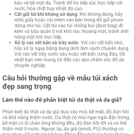
bảo vệ bề mặt da. Tránh để túi tiếp xúc trực tiếp với
nước, hóa chất hay nhiệt độ cao.
Cất giữ túi khi không sử dụng
: Khi không dùng, hãy
nhồi giấy hoặc vải mềm vào bên trong để giữ phom
dáng cho túi. Cất túi vào túi chống bụi (dust bag) đi
kèm và bảo quản ở nơi khô ráo, thoáng mát, tránh ánh
nắng mặt trời trực tiếp.
Xử lý các vết bẩn và trầy xước
: Với các vết bẩn nhỏ,
hãy xử lý ngay bằng dung dịch làm sạch chuyên dụng.
Với các vết trầy xước sâu hoặc vết bẩn cứng đầu, tốt
nhất bạn nên mang túi đến các spa chăm sóc đồ da
chuyên nghiệp.
Câu hỏi thường gặp về mẫu túi xách
đẹp sang trọng
Làm thế nào để phân biệt túi da thật và da giả?
Phân biệt da thật và da giả dựa vào mùi, bề mặt, độ đàn hồi
và khả năng thấm nước. Da thật có mùi ngai ngái đặc trưng,
bề mặt có lỗ chân lông không đều, độ đàn hồi tốt và có thể
thấm một ít nước. Ngược lại, da giả (simili, PU) thường có