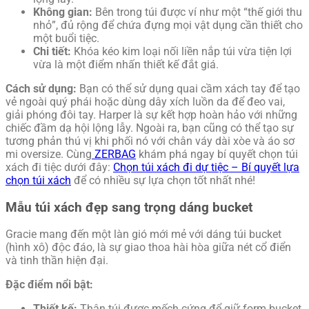
Không gian:
Bên trong túi được ví như một “thế giới thu
nhỏ”, đủ rộng để chứa đựng mọi vật dụng cần thiết cho
một buổi tiệc.
Chi tiết:
Khóa kéo kim loại nối liền nắp túi vừa tiện lợi
vừa là một điểm nhấn thiết kế đắt giá.
Cách sử dụng:
Bạn có thể sử dụng quai cầm xách tay để tạo
vẻ ngoài quý phái hoặc dùng dây xích luồn da để đeo vai,
giải phóng đôi tay. Harper là sự kết hợp hoàn hảo với những
chiếc đầm dạ hội lộng lẫy. Ngoài ra, bạn cũng có thể tạo sự
tương phản thú vị khi phối nó với chân váy dài xòe và áo sơ
mi oversize. Cùng
ZERBAG
khám phá ngay bí quyết chọn túi
xách đi tiệc dưới đây:
Chọn túi xách đi dự tiệc – Bí quyết lựa
chọn túi xách
để có nhiều sự lựa chọn tốt nhất nhé!
Mẫu túi xách đẹp sang trọng dáng bucket
Gracie mang đến một làn gió mới mẻ với dáng túi bucket
(hình xô) độc đáo, là sự giao thoa hài hòa giữa nét cổ điển
và tinh thần hiện đại.
Đặc điểm nổi bật:
Thiết kế:
Thân túi được mếch cứng để giữ form bucket