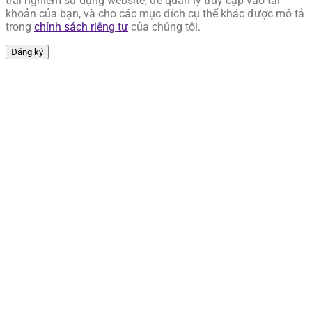
trải nghiệm sử dụng website, để quản lý truy cập vào tài
khoản của bạn, và cho các mục đích cụ thể khác được mô tả
trong
chính sách riêng tư
của chúng tôi.
Đăng ký