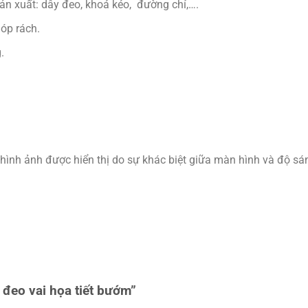
sản xuất: dây đeo, khoá kéo, đường chỉ,….
óp rách.
.
hình ảnh được hiển thị do sự khác biệt giữa màn hình và độ sá
 đeo vai họa tiết bướm”