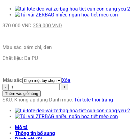
Giá
Giá
370.000
VND
259.000
VND
gốc
hiện
là:
tại
370.000 VND.
là:
Màu sắc: xám chì, đen
259.000 VND.
Chất liệu: Da PU
Màu sắc
Xóa
ZERBAG
túi
Thêm vào giỏ hàng
tote
SKU:
Không áp dụng
Danh mục:
Túi tote thời trang
da
đeo
vai
họa
Mô tả
tiết
Thông tin bổ sung
bướm