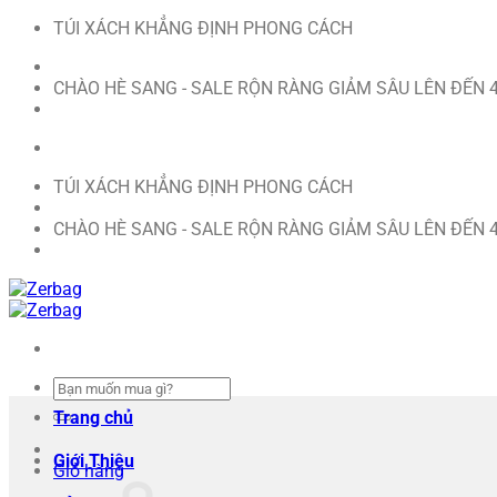
Bỏ
TÚI XÁCH KHẲNG ĐỊNH PHONG CÁCH
qua
nội
CHÀO HÈ SANG - SALE RỘN RÀNG GIẢM SÂU LÊN ĐẾN 
dung
TÚI XÁCH KHẲNG ĐỊNH PHONG CÁCH
CHÀO HÈ SANG - SALE RỘN RÀNG GIẢM SÂU LÊN ĐẾN 
Tìm
kiếm:
Trang chủ
Giới Thiệu
Giỏ hàng