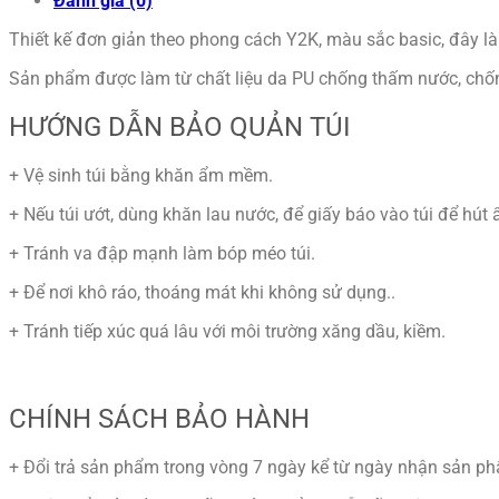
Đánh giá (0)
số
lượng
Thiết kế đơn giản theo phong cách Y2K, màu sắc basic, đây là
Sản phẩm được làm từ chất liệu da PU chống thấm nước,
chốn
HƯỚNG DẪN BẢO QUẢN TÚI
+ Vệ sinh túi bằng khăn ẩm mềm.
+ Nếu túi ướt, dùng khăn lau nước, để giấy báo vào túi để hút 
+ Tránh va đập mạnh làm bóp méo túi.
+ Để nơi khô ráo, thoáng mát khi không sử dụng..
+ Tránh tiếp xúc quá lâu với môi trường xăng dầu, kiềm.
CHÍNH SÁCH BẢO HÀNH
+ Đổi trả sản phẩm trong vòng 7 ngày kể từ ngày nhận sản p