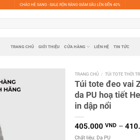
CHÀO HÈ SANG - SALE RỘN RÀNG GIẢM SÂU LÊN ĐẾN 40%
TRANG CHỦ
GIỚI THIỆU
CỬA HÀNG
LIÊN HỆ
TIN TỨC
TRANG CHỦ
/
TÚI TOTE THỜI 
Túi tote đeo vai
da PU hoạ tiết He
in dập nổi
405.000
VND
–
410
Chất liệu: Da PU