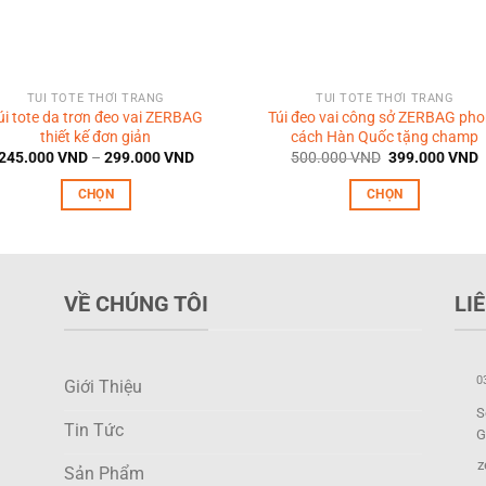
TÚI TOTE THỜI TRANG
TÚI TOTE THỜI TRANG
úi tote da trơn đeo vai ZERBAG
Túi đeo vai công sở ZERBAG ph
thiết kế đơn giản
cách Hàn Quốc tặng champ
Khoảng
Giá
G
245.000
VND
–
299.000
VND
500.000
VND
399.000
VND
giá:
gốc
h
từ
là:
t
CHỌN
CHỌN
245.000 VND
500.000 VND.
l
đến
3
Sản
Sản
299.000 VND
phẩm
phẩm
này
này
có
có
VỀ CHÚNG TÔI
LI
nhiều
nhiều
biến
biến
thể.
thể.
0
Giới Thiệu
Các
Các
S
tùy
tùy
Tin Tức
G
chọn
chọn
z
có
có
Sản Phẩm