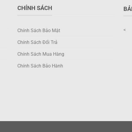
thể
thể
CHÍNH SÁCH
BẢ
được
được
chọn
chọn
trên
trên
<
trang
trang
Chính Sách Bảo Mật
sản
sản
Chính Sách Đổi Trả
phẩm
phẩm
Chính Sách Mua Hàng
Chính Sách Bảo Hành