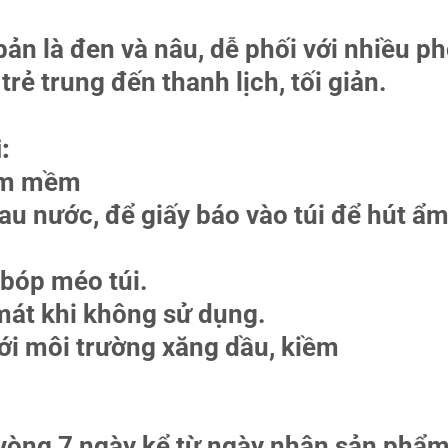
ản là đen và nâu, dễ phối với nhiều p
rẻ trung đến thanh lịch, tối giản.
:
 ẩm mềm
au nước, để giấy báo vào túi để hút ẩm
bóp méo túi.
 mát khi không sử dụng.
với môi trường xăng dầu, kiềm
 vòng 7 ngày kể từ ngày nhận sản phẩ