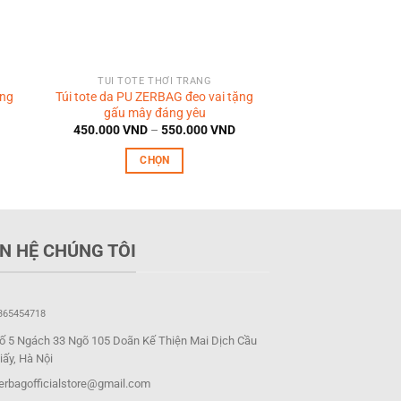
TÚI TOTE THỜI TRANG
TÚI TOTE T
ong
Túi tote da PU ZERBAG đeo vai tặng
Túi vải ZERBAG nhi
gấu mây đáng yêu
mèo 
iá
Khoảng
450.000
VND
–
550.000
VND
355.714
VND
iện
giá:
ại
từ
l
CHỌN
CHỌ
à:
450.000 VND
99.000 VND.
đến
Sản
S
550.000 VND
phẩm
p
này
n
có
c
ÊN HỆ CHÚNG TÔI
nhiều
n
biến
b
thể.
t
365454718
Các
C
ố 5 Ngách 33 Ngõ 105 Doãn Kế Thiện Mai Dịch Cầu
tùy
t
iấy, Hà Nội
chọn
c
erbagofficialstore@gmail.com
có
c