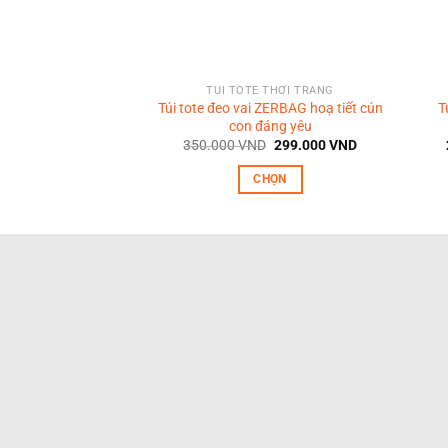
TÚI TOTE THỜI TRANG
Túi tote đeo vai ZERBAG hoạ tiết cún
T
con đáng yêu
Giá
Giá
350.000
VND
299.000
VND
gốc
hiện
là:
tại
CHỌN
350.000 VND.
là:
299.000 VND.
Sản
phẩm
này
có
nhiều
biến
thể.
Các
tùy
chọn
có