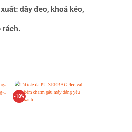
 xuất: dây đeo, khoá kéo,
 rách.
-18%
-30%