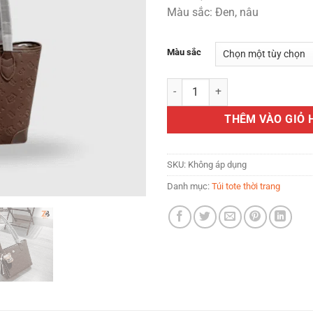
Màu sắc: Đen, nâu
Màu sắc
Túi tote đeo vai ZERBAG da PU hoạ
THÊM VÀO GIỎ 
SKU:
Không áp dụng
Danh mục:
Túi tote thời trang