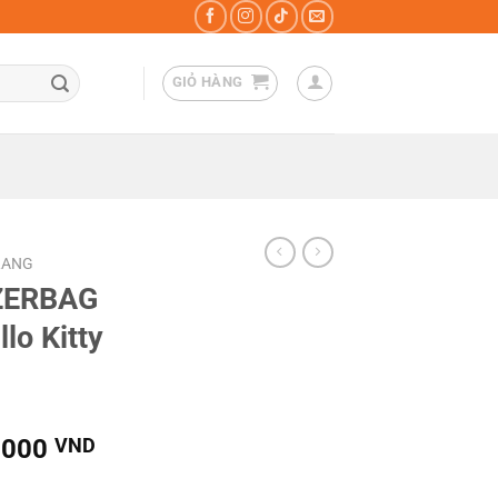
GIỎ HÀNG
TRANG
 ZERBAG
llo Kitty
Khoảng
.000
VND
giá: