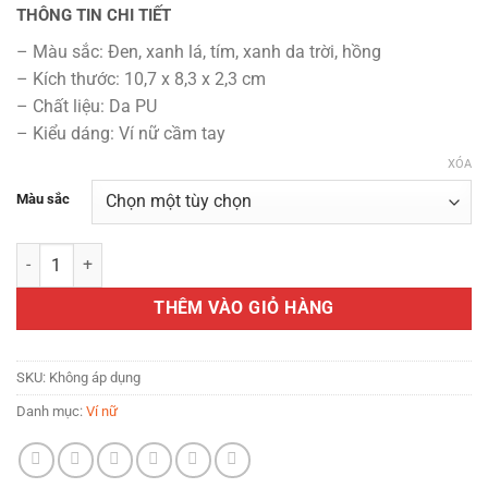
THÔNG TIN CHI TIẾT
– Màu sắc: Đen, xanh lá, tím, xanh da trời, hồng
– Kích thước: 10,7 x 8,3 x 2,3 cm
– Chất liệu: Da PU
– Kiểu dáng: Ví nữ cầm tay
XÓA
Màu sắc
Ví nữ ngắn ZERBAG gập ba bằng da PU in họa tiết thỏ có lông xù số 
THÊM VÀO GIỎ HÀNG
SKU:
Không áp dụng
Danh mục:
Ví nữ