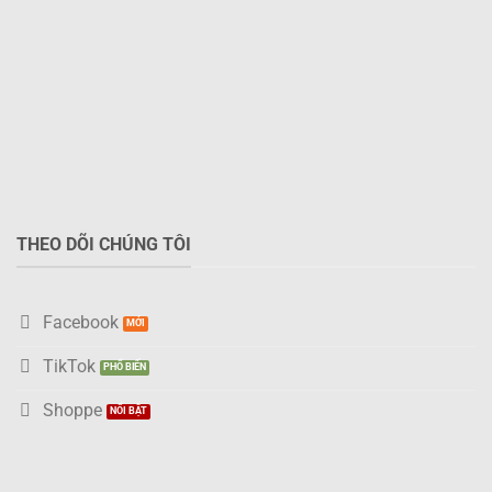
tùy
chọn
có
thể
được
chọn
trên
trang
sản
phẩm
THEO DÕI CHÚNG TÔI
Facebook
TikTok
Shoppe