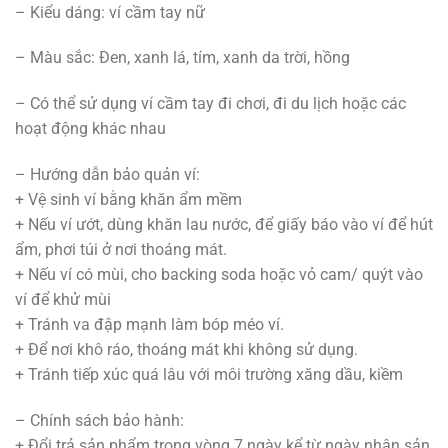
– Kiểu dáng: ví cầm tay nữ
– Màu sắc: Đen, xanh lá, tím, xanh da trời, hồng
– Có thể sử dụng ví cầm tay đi chơi, đi du lịch hoặc các
hoạt động khác nhau
– Hướng dẫn bảo quản ví:
+ Vệ sinh ví bằng khăn ẩm mềm
+ Nếu ví ướt, dùng khăn lau nước, để giấy báo vào ví để hút
ẩm, phơi túi ở nơi thoáng mát.
+ Nếu ví có mùi, cho backing soda hoặc vỏ cam/ quýt vào
ví để khử mùi
+ Tránh va đập mạnh làm bóp méo ví.
+ Để nơi khô ráo, thoáng mát khi không sử dụng.
+ Tránh tiếp xúc quá lâu với môi trường xăng dầu, kiềm
– Chính sách bảo hành:
+ Đổi trả sản phẩm trong vòng 7 ngày kể từ ngày nhận sản