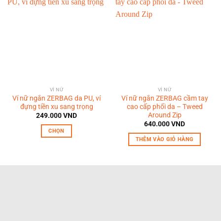
VÍ NỮ
VÍ NỮ
Ví nữ ngắn ZERBAG da PU, ví
Ví nữ ngắn ZERBAG cầm tay
đựng tiền xu sang trọng
cao cấp phối da – Tweed
Around Zip
249.000
VND
640.000
VND
CHỌN
THÊM VÀO GIỎ HÀNG
Sản
phẩm
này
có
nhiều
biến
thể.
Các