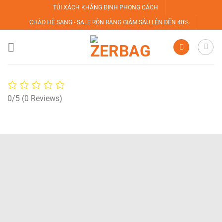
Bỏ
TÚI XÁCH KHẲNG ĐỊNH PHONG CÁCH
qua
CHÀO HÈ SANG - SALE RỘN RÀNG GIẢM SÂU LÊN ĐẾN 40%
nội
dung
0/5
(0 Reviews)